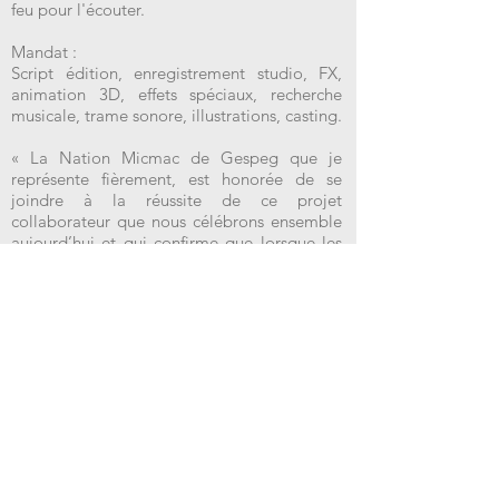
feu pour l'écouter.
Mandat :
Script édition, enregistrement studio, FX,
animation 3D, effets spéciaux, recherche
musicale, trame sonore, illustrations, casting.
« La Nation Micmac de Gespeg que je
représente fièrement, est honorée de se
joindre à la réussite de ce projet
collaborateur que nous célébrons ensemble
aujourd’hui et qui confirme que lorsque les
communautés autochtones et allochtones
unissent leurs efforts, nous sommes en
mesure d’accomplir de belles et grandes
choses » a souligné la Cheffe de la Nation
Micmac de Gespeg, Manon Jeannotte.