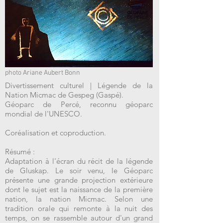
photo Ariane Aubert Bonn
Divertissement culturel | Légende de la
Nation Micmac de Gespeg (Gaspé).
Géoparc de Percé, reconnu géoparc
mondial de l'UNESCO.
Coréalisation et coproduction.
Résumé :
Adaptation à l'écran du récit de la légende
de Gluskap. Le soir venu, le Géoparc
présente une grande projection extérieure
dont le sujet est la naissance de la première
nation, la nation Micmac. Selon une
tradition orale qui remonte à la nuit des
temps, on se rassemble autour d'un grand