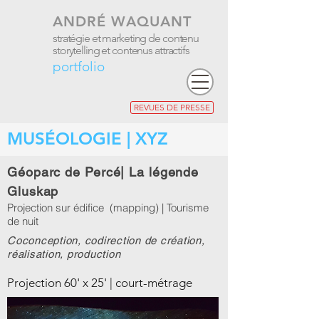
ANDRÉ WAQUANT
stratégie et marketing de contenu
storytelling et contenus attractifs
portfolio
REVUES DE PRESSE
MUSÉOLOGIE | XYZ
Géoparc de Percé| La légende
Gluskap
Projection sur édifice (mapping) | Tourisme
de nuit
Coconception, codirection de création,
réalisation, production
Projection 60' x 25' | court-métrage