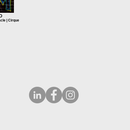
D
acle | Cirque